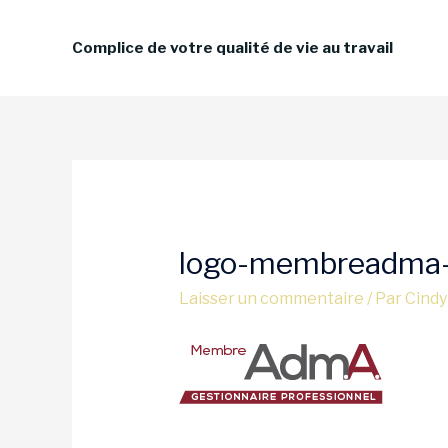
Aller
au
Complice de votre qualité de vie au travail
contenu
Navigation
des
articles
logo-membreadma-r
Laisser un commentaire
/ Par
Cindy