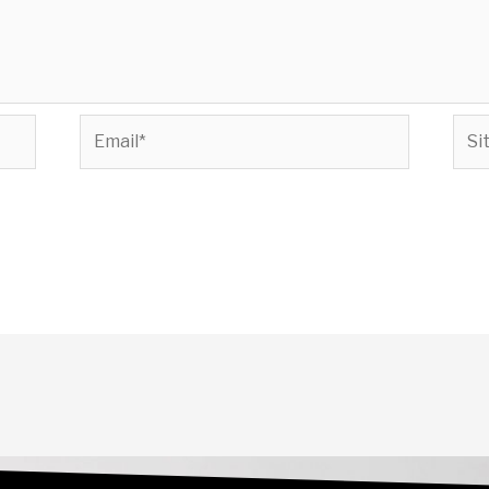
Email*
Site
Inte